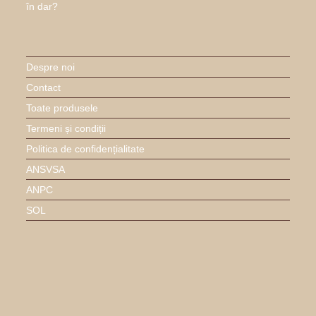
Despre noi
Contact
Toate produsele
Termeni și condiții
Politica de confidențialitate
ANSVSA
ANPC
SOL