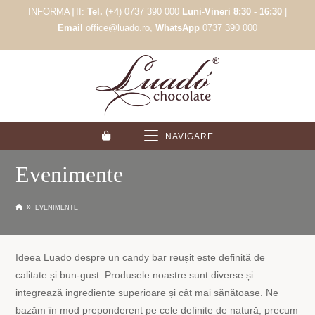
Skip
INFORMAȚII:
Tel.
(+4) 0737 390 000
Luni-Vineri 8:30 - 16:30
|
to
Email
office@luado.ro,
WhatsApp
0737 390 000
content
NAVIGARE
Evenimente
»
EVENIMENTE
Ideea Luado despre un candy bar reușit este definită de
calitate și bun-gust. Produsele noastre sunt diverse și
integrează ingrediente superioare și cât mai sănătoase. Ne
bazăm în mod preponderent pe cele definite de natură, precum