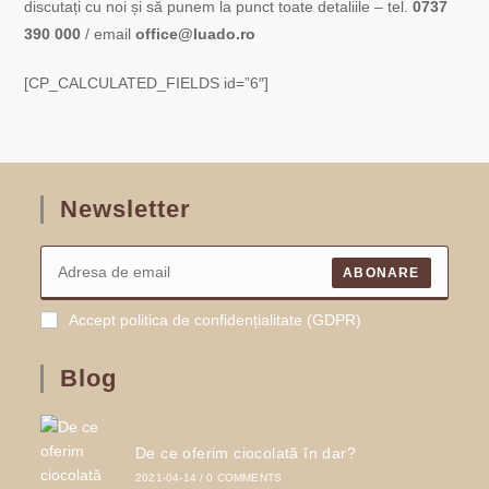
discutați cu noi și să punem la punct toate detaliile – tel.
0737
390 000
/ email
office@luado.ro
[CP_CALCULATED_FIELDS id=”6″]
Newsletter
ABONARE
Accept politica de confidențialitate (GDPR)
Blog
De ce oferim ciocolată în dar?
2021-04-14
/
0 COMMENTS