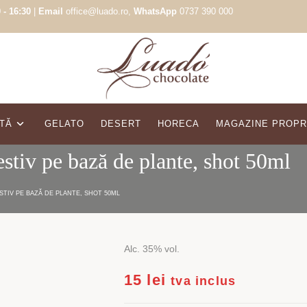
 - 16:30
|
Email
office@luado.ro,
WhatsApp
0737 390 000
TĂ
GELATO
DESERT
HORECA
MAGAZINE PROPR
estiv pe bază de plante, shot 50ml
STIV PE BAZĂ DE PLANTE, SHOT 50ML
Alc. 35% vol.
15
lei
tva inclus