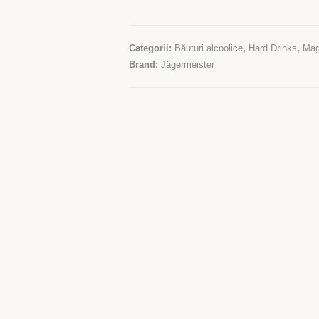
Categorii:
Băuturi alcoolice
,
Hard Drinks
,
Mag
Brand:
Jägermeister