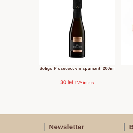
Soligo Prosecco, vin spumant, 200ml
30
lei
TVA inclus
Newsletter
B