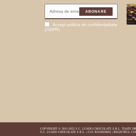
ABONARE
Accept politica de confidențialitate
(GDPR)
COPYRIGHT © 2011-2022 S.C. LUADO CHOCOLATE S.R.L. TOATE D
S.C. LUADO CHOCOLATE S.R.L. | CUI: RO20828602 | REGISTRUL CO