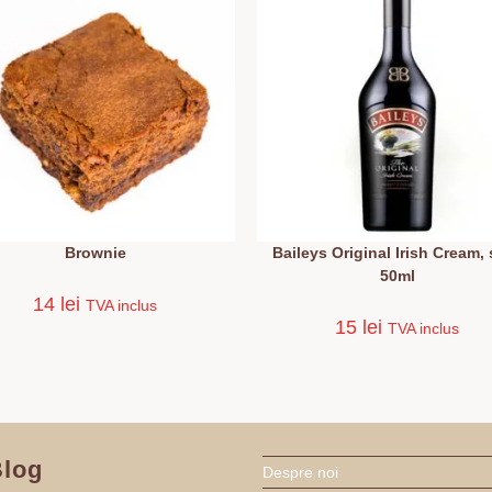
Brownie
Baileys Original Irish Cream,
50ml
14
lei
TVA inclus
15
lei
TVA inclus
log
Despre noi