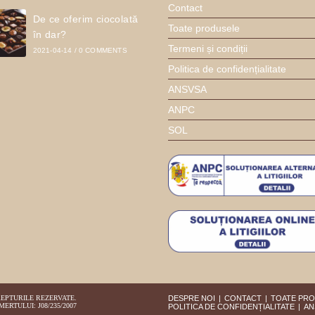
Contact
De ce oferim ciocolată
Toate produsele
în dar?
Termeni și condiții
2021-04-14
/
0 COMMENTS
Politica de confidențialitate
ANSVSA
ANPC
SOL
REPTURILE REZERVATE.
DESPRE NOI
CONTACT
TOATE PR
MERTULUI: J08/235/2007
POLITICA DE CONFIDENȚIALITATE
AN