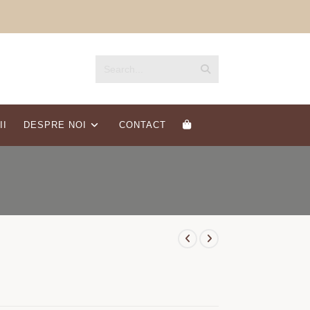
Submit
Search...
search
II
DESPRE NOI
CONTACT