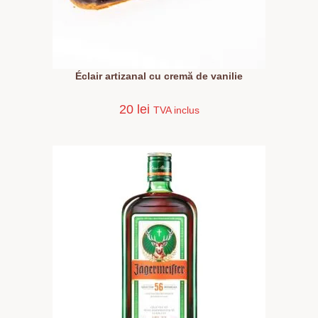
Éclair artizanal cu cremă de vanilie
20
lei
TVA inclus