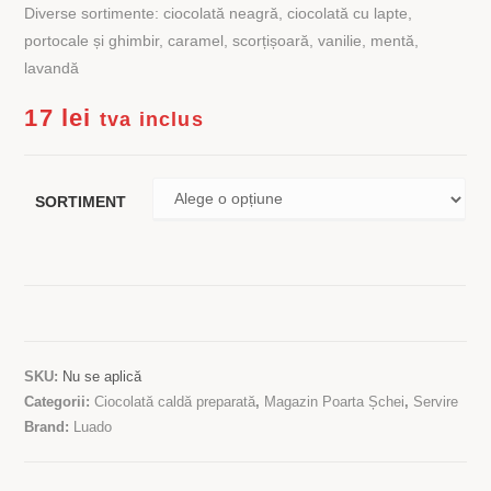
Diverse sortimente: ciocolată neagră, ciocolată cu lapte,
portocale și ghimbir, caramel, scorțișoară, vanilie, mentă,
lavandă
17
lei
tva inclus
SORTIMENT
SKU:
Nu se aplică
Categorii:
Ciocolată caldă preparată
,
Magazin Poarta Șchei
,
Servire
Brand:
Luado