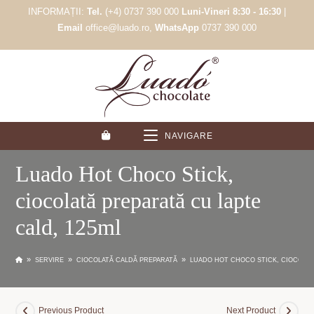
Skip
INFORMAȚII:
Tel.
(+4) 0737 390 000
Luni-Vineri 8:30 - 16:30
|
to
Email
office@luado.ro,
WhatsApp
0737 390 000
content
NAVIGARE
Luado Hot Choco Stick,
ciocolată preparată cu lapte
cald, 125ml
»
»
»
SERVIRE
CIOCOLATĂ CALDĂ PREPARATĂ
LUADO HOT CHOCO STICK, CIOCOLAT
Previous Product
Next Product