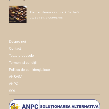
De ce oferim ciocolată în dar?
2021-04-14
/
0 COMMENTS
Despre noi
Contact
Toate produsele
Termeni și condiții
Politica de confidențialitate
ANSVSA
ANPC
SOL