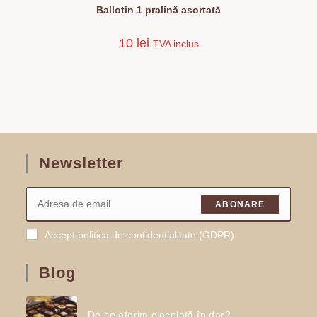
Ballotin 1 pralină asortată
10
lei
TVA inclus
Newsletter
ABONARE
Accept politica de confidențialitate (GDPR)
Blog
De ce oferim ciocolată în dar?