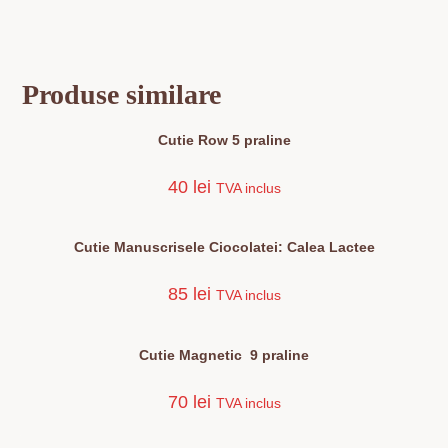
Produse similare
Cutie Row 5 praline
40
lei
TVA inclus
Acest
produs
are
Cutie Manuscrisele Ciocolatei: Calea Lactee
mai
multe
variații.
85
lei
TVA inclus
Opțiunile
pot
fi
alese
în
Cutie Magnetic 9 praline
pagina
produsului.
70
lei
TVA inclus