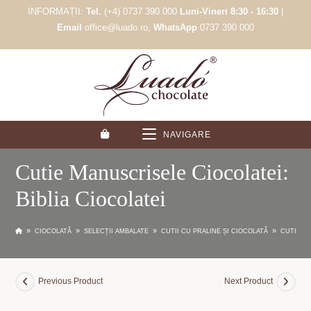
Skip
INFORMAȚII:
Tel.
(+4) 0737 390 000
Luni-Vineri 8:30 - 16:30
|
to
Email
office@luado.ro,
WhatsApp
0737 390 000
content
NAVIGARE
Cutie Manuscrisele Ciocolatei:
Biblia Ciocolatei
»
»
»
»
CIOCOLATĂ
SELECȚII AMBALATE
CUTII CU PRALINE ȘI CIOCOLATĂ
CUTIE MA
Previous Product
Next Product